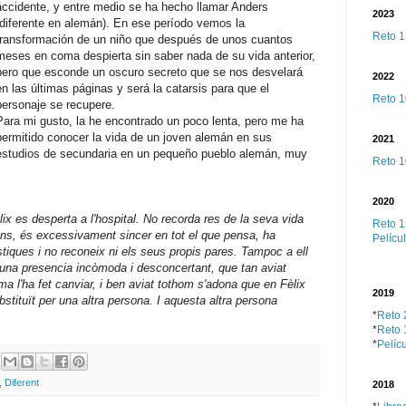
accidente, y entre medio se ha hecho llamar Anders
2023
(diferente en alemán). En ese período vemos la
Reto 1
transformación de un niño que después de unos cuantos
meses en coma despierta sin saber nada de su vida anterior,
pero que esconde un oscuro secreto que se nos desvelará
2022
en las últimas páginas y será la catarsis para que el
Reto 1
personaje se recupere.
Para mi gusto, la he encontrado un poco lenta, pero me ha
permitido conocer la vida de un joven alemán en sus
2021
estudios de secundaria en un pequeño pueblo alemán, muy
Reto 1
2020
ix es desperta a l'hospital. No recorda res de la seva vida
Reto 1
ons, és excessivament sincer en tot el que pensa, ha
Películ
stiques i no reconeix ni els seus propis pares. Tampoc a ell
n una presencia incòmoda i desconcertant, que tan aviat
 l'ha fet canviar, i ben aviat tothom s'adona que en Fèlix
2019
ubstituït per una altra persona. I aquesta altra persona
*
Reto 
*
Reto 
*
Pelícu
,
Diferent
2018