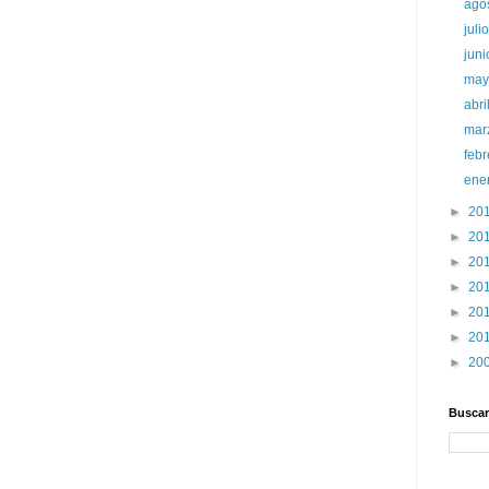
ago
juli
jun
ma
abri
mar
feb
ene
►
20
►
20
►
20
►
20
►
20
►
20
►
20
Buscar