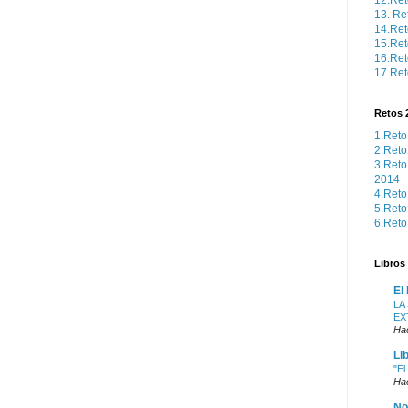
12.Ret
13. Re
14.Ret
15.Re
16.Ret
17.Ret
Retos 
1.Reto
2.Reto
3.Reto
2014
4.Reto
5.Reto
6.Reto
Libros 
El
LA
EX
Hac
Li
"El
Ha
No