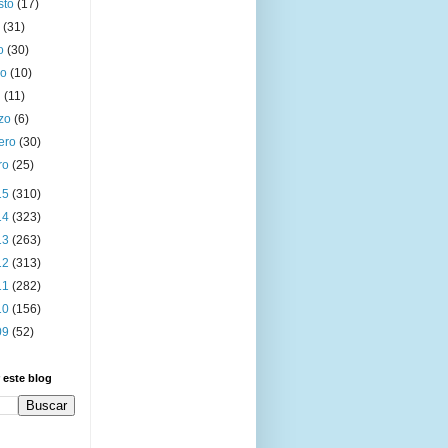
sto
(17)
o
(31)
io
(30)
yo
(10)
l
(11)
zo
(6)
rero
(30)
ro
(25)
15
(310)
14
(323)
13
(263)
12
(313)
11
(282)
10
(156)
09
(52)
 este blog