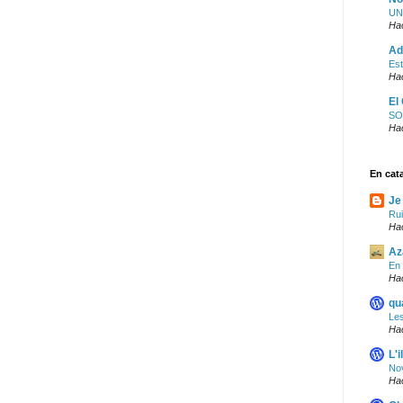
UN
Ha
Ad
Est
Ha
El
SO
Ha
En cat
Je
Ru
Ha
Az
En 
Ha
qu
Le
Ha
L'i
Nov
Ha