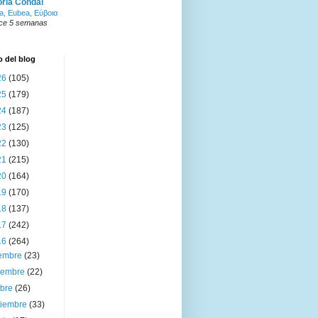
oria Condal
a, Eubea, Εύβοια
ce 5 semanas
o del blog
26
(105)
25
(179)
24
(187)
23
(125)
22
(130)
21
(215)
20
(164)
19
(170)
18
(137)
17
(242)
16
(264)
iembre
(23)
iembre
(22)
ubre
(26)
tiembre
(33)