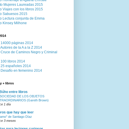
o Homenaje a Agatha Christie
to Mujeres Laureadas 2015
o Viajes con los libros 2015
to Sabuesos 2015
o Lectura conjunta de Emma
o Kinsey Milhone
2014
 14000 páginas 2014
 Autores de la A a la Z 2014
 Cruce de Caminos Negro y Criminal
 100 libros 2014
 25 españoles 2014
 Desafío en femenino 2014
y + libros
 Búho entre libros
 SOCIEDAD DE LOS OBJETOS
TRAORDINARIOS (Gareth Brown)
e 1 día
bros que hay que leer
 amo" de Santiago Díaz
ce 3 meses
tas para lectores curiosos