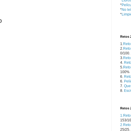
*
Libro
*
Pelícu
*
No le
*
Limpi
o
Retos 
1.
Reto
2.
Reto
0/100.
3.
Reto
4.
Reto
5.
Reto
100%
6.
Reto
6.
Pelí
7.
Que 
8.
Escr
Retos 
1.Reto
153/1
2.Reto
25/25.