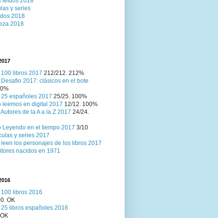
s leídos 2018
las y series
ídos 2018
eza 2018
2017
 100 libros 2017
212/212. 212%
 Desafio 2017: clásicos en el bote
 0%
 25 españoles 2017
25/25. 100%
 leemos en digital 2017
12/12. 100%
 Autores de la A a la Z 2017
24/24.
 Leyendo en el tiempo 2017
3/10
culas y series 2017
leen los personajes de los libros 2017
itores nacidos en 1971
2016
 100 libros 2016
00. OK
 25 libros españoles 2016
 OK