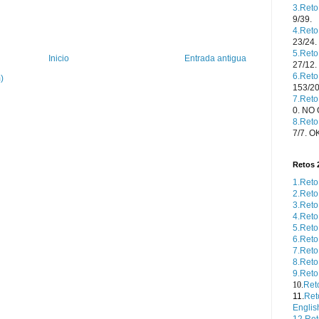
3.Reto
9/39.
4.Reto
23/24
5.Reto
Inicio
Entrada antigua
27/12.
6.Reto
)
153/2
7.Ret
0. NO
8.Reto
7/7. O
Retos 
1.Reto
2.Ret
3.Reto
4.Reto
5.Reto
6.Reto
7.Reto
8.Reto
9.Reto
10.
Ret
11.
Ret
Englis