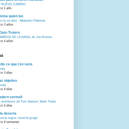
 NUEVO CAMINO
ce 1 año
ivina quien lee
o no se dice - Alejandro Palomas
ce 3 años
 Gato Trotero
MBRAS DE LA NADA, de Jon Arretxe
ce 4 años
alà
 dis ce que j'en sens
inas
ce 3 días
ar objetivo
vela
ce 4 días
adern vermell
s aventures de Tom Sawyer, Mark Twain
ce 5 días
lla deserta
el·la negra, novel·la groga
ce 4 semanas