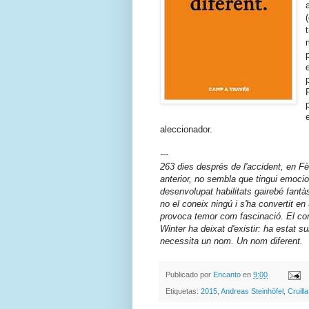
aleccionador.
---
263 dies després de l'accident, en Fèl
anterior, no sembla que tingui emoci
desenvolupat habilitats gairebé fantà
no el coneix ningú i s'ha convertit e
provoca temor com fascinació. El coma
Winter ha deixat d'existir: ha estat s
necessita un nom. Un nom diferent.
Publicado por
Encanto
en
9:00
Etiquetas:
2015
,
Andreas Steinhöfel
,
Cruilla