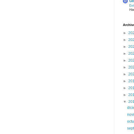
Gl
Evi
Ha
Archiv
►
20
►
20
►
20
►
20
►
20
►
20
►
20
►
20
►
20
►
20
▼
20
dic
nov
oct
sep