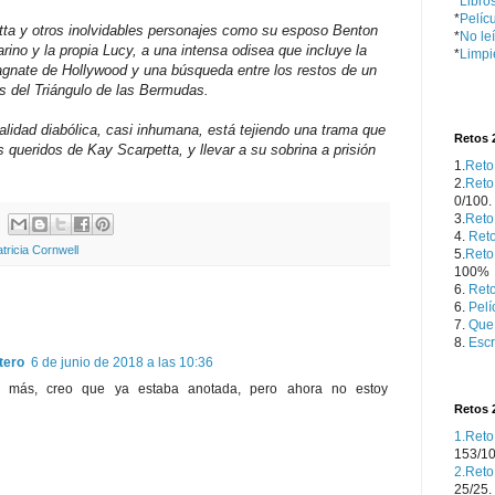
*
Libro
*
Pelícu
tta y otros inolvidables personajes como su esposo Benton
*
No le
rino y la propia Lucy, a una intensa odisea que incluye la
*
Limpi
agnate de Hollywood y una búsqueda entre los restos de un
es del Triángulo de las Bermudas.
alidad diabólica, casi inhumana, está tejiendo una trama que
Retos 
es queridos de Kay Scarpetta, y llevar a su sobrina a prisión
1.
Reto
2.
Reto
0/100.
3.
Reto
4.
Reto
tricia Cornwell
5.
Reto
100%
6.
Reto
6.
Pelí
7.
Que 
8.
Escr
tero
6 de junio de 2018 a las 10:36
es más, creo que ya estaba anotada, pero ahora no estoy
Retos 
1.Reto
153/1
2.Reto
25/25.