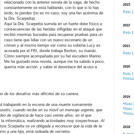
relacionado con la anterior novela de la saga, de hecho
2023
constantemente se está hablando, con lo que si lo has
Reto 1
leído, te pierdes (no es mi caso, soy una fan acérrima de
la Dra. Scarpetta).
Aquí la Dra. Scarpetta sumida en un fuerte dolor físico a
2022
consecuencias de las heridas infligidas en el ataque que
Reto 1
recibió mientras buceaba para recuperar pruebas para un
caso tiene que lidiar con un nuevo escenario de un
crimen y al mismo tiempo ver como su sobrina Lucy es
2021
acosada por el FBI, donde trabaja Benton, su marido.
Reto 1
Cómo siempre acompañada por su fiel escudero Marino.
Me ha gustado esta novela, aunque me ha sabido a poco,
querría más acción, y saber el desenlace del acoso a
2020
Reto 1
Películ
o de los desafíos más difíciles de su carrera.
2019
*
Reto 
tá trabajando en la escena de una muerte sumamente
*
Reto 
etts, cuando recibe en su móvil un mensaje urgente, que
*
Pelícu
deo de vigilancia de hace casi veinte años, en el que
 la informática, realizando actividades muy sospechosas. Al
ctora Scarpetta se ve obligada a reconocer que la vida de la
2018
omo a una hija, está rodeada de secretos.