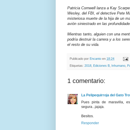
Patricia Cornwell lanza a Kay Scarpe
Wesley, del FBI, el detective Pete Ma
misteriosa muerte de la hija de un m
avión siniestrado en las profundidad
Mientras tanto, alguien con una ment
podría destruir la carrera y a los ser
el resto de su vida.
Publicado por
Encanto
en
18:24
Etiquetas:
2018
,
Ediciones B
,
Inhumano
,
Pa
1 comentario:
La Pelipequirroja del Gato Tro
Pues pinta de maravilla, 
segura...jajaja.
Besitos.
Responder