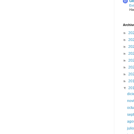
Gl
Evi
Ha
Archiv
►
20
►
20
►
20
►
20
►
20
►
20
►
20
►
20
▼
20
dic
nov
oct
sep
ago
juli