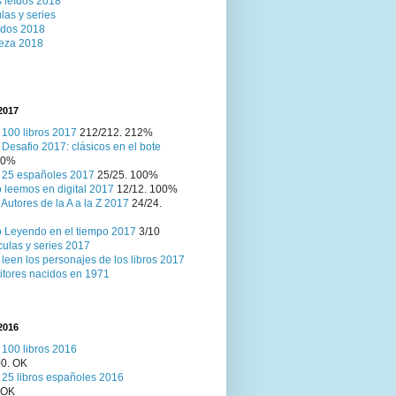
s leídos 2018
las y series
ídos 2018
eza 2018
2017
 100 libros 2017
212/212. 212%
 Desafio 2017: clásicos en el bote
 0%
 25 españoles 2017
25/25. 100%
 leemos en digital 2017
12/12. 100%
 Autores de la A a la Z 2017
24/24.
 Leyendo en el tiempo 2017
3/10
culas y series 2017
leen los personajes de los libros 2017
itores nacidos en 1971
2016
 100 libros 2016
00. OK
 25 libros españoles 2016
 OK