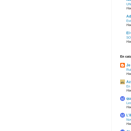
UN
Ha
Ad
Est
Ha
El
SO
Ha
En cat
Je
Ru
Ha
Az
En 
Ha
qu
Le
Ha
L'i
Nov
Ha