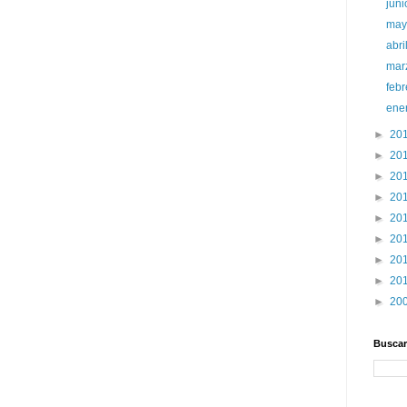
jun
ma
abri
mar
feb
ene
►
20
►
20
►
20
►
20
►
20
►
20
►
20
►
20
►
20
Buscar