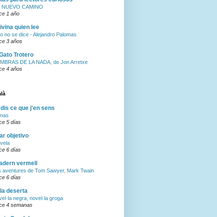
 NUEVO CAMINO
ce 1 año
ivina quien lee
o no se dice - Alejandro Palomas
ce 3 años
 Gato Trotero
MBRAS DE LA NADA, de Jon Arretxe
ce 4 años
alà
 dis ce que j'en sens
inas
ce 5 días
ar objetivo
vela
ce 6 días
adern vermell
s aventures de Tom Sawyer, Mark Twain
ce 6 días
lla deserta
el·la negra, novel·la groga
ce 4 semanas