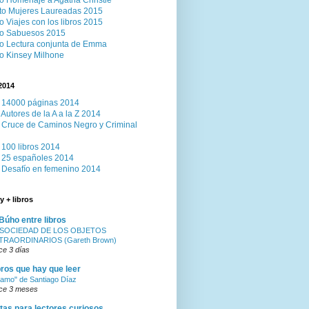
o Homenaje a Agatha Christie
to Mujeres Laureadas 2015
o Viajes con los libros 2015
to Sabuesos 2015
o Lectura conjunta de Emma
o Kinsey Milhone
2014
 14000 páginas 2014
 Autores de la A a la Z 2014
 Cruce de Caminos Negro y Criminal
 100 libros 2014
 25 españoles 2014
 Desafío en femenino 2014
y + libros
 Búho entre libros
 SOCIEDAD DE LOS OBJETOS
TRAORDINARIOS (Gareth Brown)
ce 3 días
bros que hay que leer
 amo" de Santiago Díaz
ce 3 meses
tas para lectores curiosos