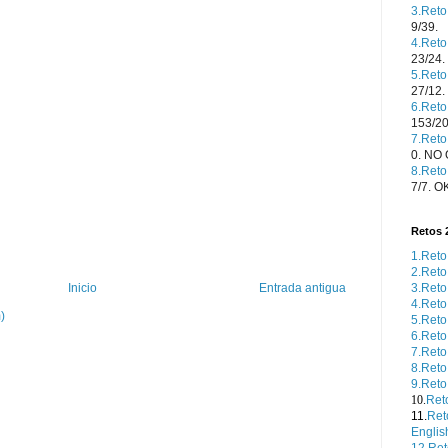
3.Reto
9/39.
4.Reto
23/24
5.Reto
27/12.
6.Reto
153/2
7.Ret
0. NO
8.Reto
7/7. O
Retos 
1.Reto
2.Ret
3.Reto
Inicio
Entrada antigua
4.Reto
)
5.Reto
6.Reto
7.Reto
8.Reto
9.Reto
10.
Ret
11.
Ret
Englis