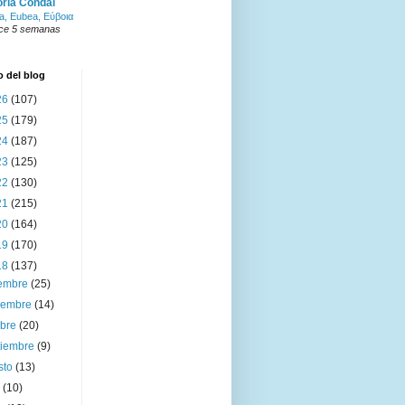
oria Condal
a, Eubea, Εύβοια
ce 5 semanas
o del blog
26
(107)
25
(179)
24
(187)
23
(125)
22
(130)
21
(215)
20
(164)
19
(170)
18
(137)
iembre
(25)
iembre
(14)
ubre
(20)
tiembre
(9)
sto
(13)
o
(10)