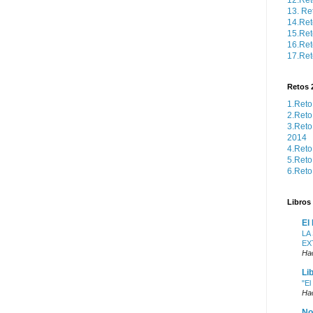
12.Ret
13. Re
14.Ret
15.Re
16.Ret
17.Ret
Retos 
1.Reto
2.Reto
3.Reto
2014
4.Reto
5.Reto
6.Reto
Libros 
El
LA
EX
Ha
Li
"El
Ha
No