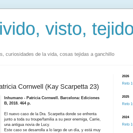
vido, visto, tejid
as, curiosidades de la vida, cosas tejidas a ganchillo
2026
Reto 1
tricia Cornwell (Kay Scarpetta 23)
2025
Inhumano - Patricia Cornwell. Barcelona: Ediciones
B, 2018. 464 p.
Reto 1
El nuevo caso de la Dra. Scarpetta donde se enfrenta
2024
junto a toda su troupe/familia a su peor enemiga, Carrie,
una antigua novia de Lucy.
Reto 1
Este caso se desarrolla a lo largo de un día, y está muy