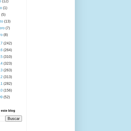
io
(12)
yo
(1)
l
(5)
zo
(13)
rero
(7)
ro
(8)
17
(242)
16
(264)
15
(310)
14
(323)
13
(263)
12
(313)
11
(282)
10
(156)
09
(52)
 este blog